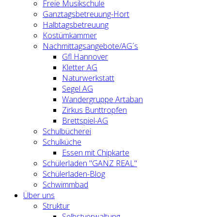
Freie Musikschule
Ganztagsbetreuung-Hort
Halbtagsbetreuung
Kostümkammer
Nachmittagsangebote/AG´s
Gfl Hannover
Kletter AG
Naturwerkstatt
Segel AG
Wandergruppe Artaban
Zirkus Bunttropfen
Brettspiel-AG
Schulbücherei
Schulküche
Essen mit Chipkarte
Schülerladen "GANZ REAL"
Schülerladen-Blog
Schwimmbad
Über uns
Struktur
Selbstverwaltung