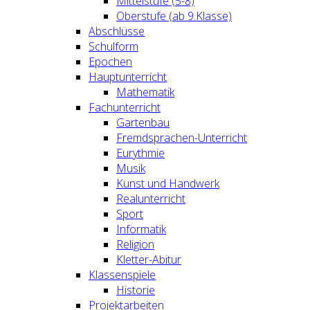
Mittelstufe (5-8)
Oberstufe (ab 9.Klasse)
Abschlüsse
Schulform
Epochen
Hauptunterricht
Mathematik
Fachunterricht
Gartenbau
Fremdsprachen-Unterricht
Eurythmie
Musik
Kunst und Handwerk
Realunterricht
Sport
Informatik
Religion
Kletter-Abitur
Klassenspiele
Historie
Projektarbeiten