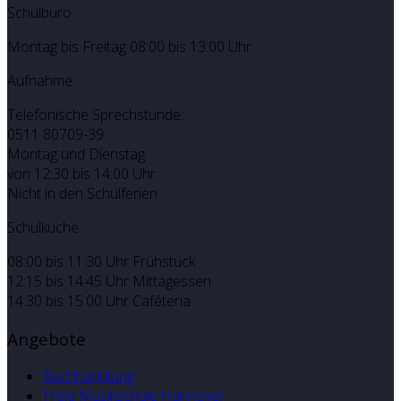
Schulbüro
Montag bis Freitag 08:00 bis 13:00 Uhr
Aufnahme
Telefonische Sprechstunde:
0511 80709-39
Montag und Dienstag
von 12:30 bis 14:00 Uhr
Nicht in den Schulferien
Schulküche
08:00 bis 11:30 Uhr Frühstück
12:15 bis 14:45 Uhr Mittagessen
14.30 bis 15.00 Uhr Caféteria
Angebote
Buchhandlung
Freie Musikschule Hannover