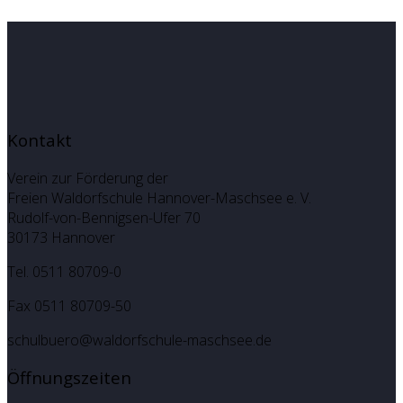
Kontakt
Verein zur Förderung der
Freien Waldorfschule Hannover-Maschsee e. V.
Rudolf-von-Bennigsen-Ufer 70
30173 Hannover
Tel. 0511 80709-0
Fax 0511 80709-50
schulbuero@waldorfschule-maschsee.de
Öffnungszeiten