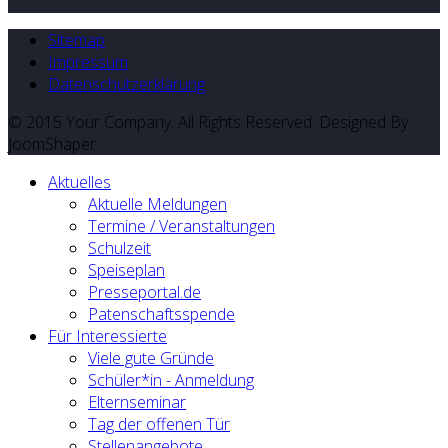
Sitemap
Impressum
Datenschutzerklärung
© 2015 Your Company. All Rights Reserved. Designed By
JoomShaper
Aktuelles
Aktuelle Meldungen
Termine / Veranstaltungen
Schulzeit
Speiseplan
Presseportal.de
Patenschaftsspende
Für Interessierte
Viele gute Gründe
Schüler*in - Anmeldung
Elternseminar
Tag der offenen Tür
Stellenangebote