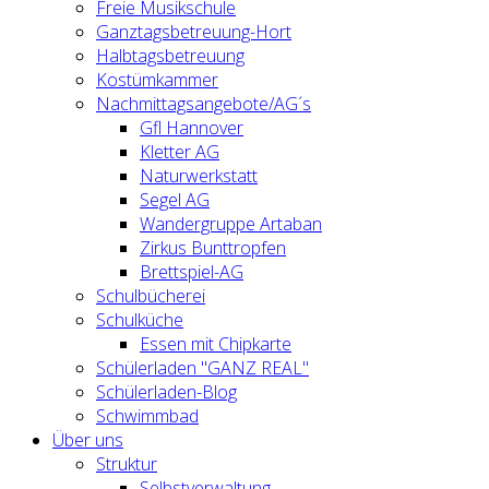
Freie Musikschule
Ganztagsbetreuung-Hort
Halbtagsbetreuung
Kostümkammer
Nachmittagsangebote/AG´s
Gfl Hannover
Kletter AG
Naturwerkstatt
Segel AG
Wandergruppe Artaban
Zirkus Bunttropfen
Brettspiel-AG
Schulbücherei
Schulküche
Essen mit Chipkarte
Schülerladen "GANZ REAL"
Schülerladen-Blog
Schwimmbad
Über uns
Struktur
Selbstverwaltung