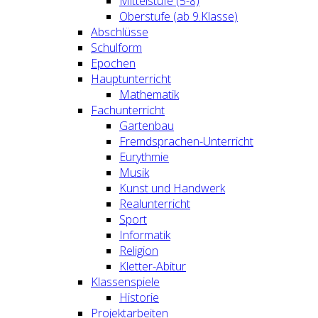
Mittelstufe (5-8)
Oberstufe (ab 9.Klasse)
Abschlüsse
Schulform
Epochen
Hauptunterricht
Mathematik
Fachunterricht
Gartenbau
Fremdsprachen-Unterricht
Eurythmie
Musik
Kunst und Handwerk
Realunterricht
Sport
Informatik
Religion
Kletter-Abitur
Klassenspiele
Historie
Projektarbeiten