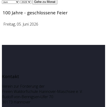
Gehe zu Monat
100 Jahre - geschlossene Feier
Freitag, 05. Juni 2026
Kontakt
Verein zur Förderung der
Freien Waldorfschule Hannover-Maschsee e. V.
Rudolf-von-Bennigsen-Ufer 70
30173 Hannover