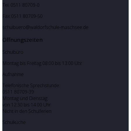
Tel. 0511 80709-0
Fax 0511 80709-50
schulbuero@waldorfschule-maschsee.de
Öffnungszeiten
Schulbüro
Montag bis Freitag 08:00 bis 13:00 Uhr
Aufnahme
Telefonische Sprechstunde:
0511 80709-39
Montag und Dienstag
von 12:30 bis 14:00 Uhr
Nicht in den Schulferien
Schulküche