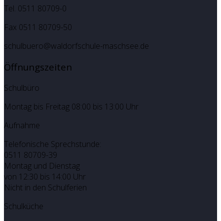
Tel. 0511 80709-0
Fax 0511 80709-50
schulbuero@waldorfschule-maschsee.de
Öffnungszeiten
Schulbüro
Montag bis Freitag 08:00 bis 13:00 Uhr
Aufnahme
Telefonische Sprechstunde:
0511 80709-39
Montag und Dienstag
von 12:30 bis 14:00 Uhr
Nicht in den Schulferien
Schulküche