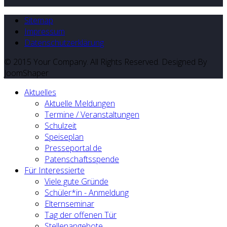
Sitemap
Impressum
Datenschutzerklärung
© 2015 Your Company. All Rights Reserved. Designed By
JoomShaper
Aktuelles
Aktuelle Meldungen
Termine / Veranstaltungen
Schulzeit
Speiseplan
Presseportal.de
Patenschaftsspende
Für Interessierte
Viele gute Gründe
Schüler*in - Anmeldung
Elternseminar
Tag der offenen Tür
Stellenangebote