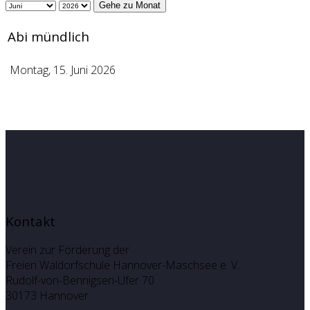
Gehe zu Monat
Abi mündlich
Montag, 15. Juni 2026
Kontakt
Verein zur Förderung der
Freien Waldorfschule Hannover-Maschsee e. V.
Rudolf-von-Bennigsen-Ufer 70
30173 Hannover