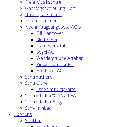
Freie Musikschule
Ganztagsbetreuung-Hort
Halbtagsbetreuung
Kostümkammer
Nachmittagsangebote/AG´s
Gfl Hannover
Kletter AG
Naturwerkstatt
Segel AG
Wandergruppe Artaban
Zirkus Bunttropfen
Brettspiel-AG
Schulbücherei
Schulküche
Essen mit Chipkarte
Schülerladen "GANZ REAL"
Schülerladen-Blog
Schwimmbad
Über uns
Struktur
Selbstverwaltung