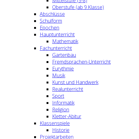
Mittelstufe (5-8)
Oberstufe (ab 9.Klasse)
Abschlüsse
Schulform
Epochen
Hauptunterricht
Mathematik
Fachunterricht
Gartenbau
Fremdsprachen-Unterricht
Eurythmie
Musik
Kunst und Handwerk
Realunterricht
Sport
Informatik
Religion
Kletter-Abitur
Klassenspiele
Historie
Projektarbeiten