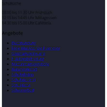
Schulküche
08:00 bis 11:30 Uhr Frühstück
12:15 bis 14:45 Uhr Mittagessen
14.30 bis 15.00 Uhr Caféteria
Angebote
Buchhandlung
Freie Musikschule Hannover
Ganztagsbetreuung
Halbtagsbetreuung
Nachmittagsangebote
Naturwerkstatt
Schülerladen
Schulbücherei
Schulküche
Schwimmbad