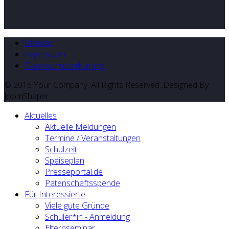
Sitemap
Impressum
Datenschutzerklärung
© 2015 Your Company. All Rights Reserved. Designed By
JoomShaper
Aktuelles
Aktuelle Meldungen
Termine / Veranstaltungen
Schulzeit
Speiseplan
Presseportal.de
Patenschaftsspende
Für Interessierte
Viele gute Gründe
Schüler*in - Anmeldung
Elternseminar