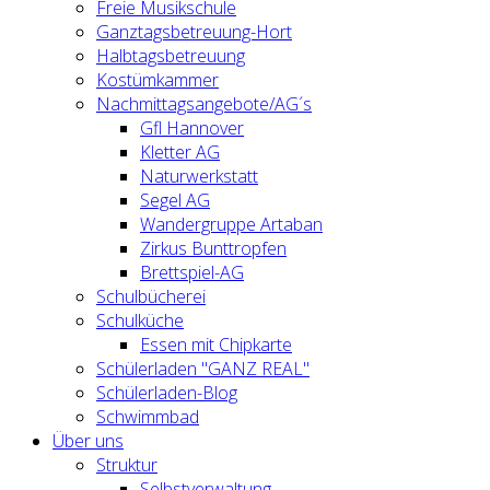
Freie Musikschule
Ganztagsbetreuung-Hort
Halbtagsbetreuung
Kostümkammer
Nachmittagsangebote/AG´s
Gfl Hannover
Kletter AG
Naturwerkstatt
Segel AG
Wandergruppe Artaban
Zirkus Bunttropfen
Brettspiel-AG
Schulbücherei
Schulküche
Essen mit Chipkarte
Schülerladen "GANZ REAL"
Schülerladen-Blog
Schwimmbad
Über uns
Struktur
Selbstverwaltung