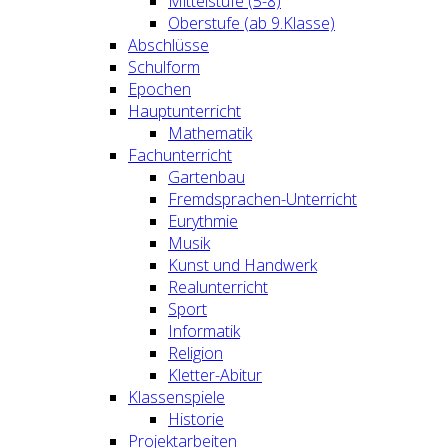
Mittelstufe (5-8)
Oberstufe (ab 9.Klasse)
Abschlüsse
Schulform
Epochen
Hauptunterricht
Mathematik
Fachunterricht
Gartenbau
Fremdsprachen-Unterricht
Eurythmie
Musik
Kunst und Handwerk
Realunterricht
Sport
Informatik
Religion
Kletter-Abitur
Klassenspiele
Historie
Projektarbeiten