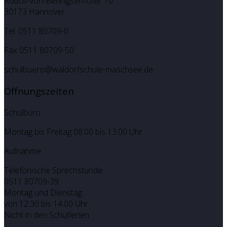
Rudolf-von-Bennigsen-Ufer 70
30173 Hannover
Tel. 0511 80709-0
Fax 0511 80709-50
schulbuero@waldorfschule-maschsee.de
Öffnungszeiten
Schulbüro
Montag bis Freitag 08:00 bis 13:00 Uhr
Aufnahme
Telefonische Sprechstunde:
0511 80709-39
Montag und Dienstag
von 12:30 bis 14:00 Uhr
Nicht in den Schulferien