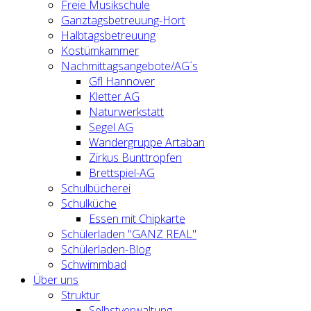
Freie Musikschule
Ganztagsbetreuung-Hort
Halbtagsbetreuung
Kostümkammer
Nachmittagsangebote/AG´s
Gfl Hannover
Kletter AG
Naturwerkstatt
Segel AG
Wandergruppe Artaban
Zirkus Bunttropfen
Brettspiel-AG
Schulbücherei
Schulküche
Essen mit Chipkarte
Schülerladen "GANZ REAL"
Schülerladen-Blog
Schwimmbad
Über uns
Struktur
Selbstverwaltung