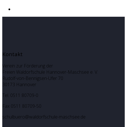
Kontakt
Verein zur Förderung der
Freien Waldorfschule Hannover-Maschsee e. V.
Rudolf-von-Bennigsen-Ufer 70
30173 Hannover
Tel. 0511 80709-0
Fax 0511 80709-50
schulbuero@waldorfschule-maschsee.de