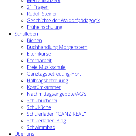
Medienkonzept
21 Fragen
Rudolf Steiner
Geschichte der Waldorfpädagogik
Früheinschulung
Schulleben
Bienen
Buchhandlung Morgenstern
Elternkurse
Elternarbeit
Freie Musikschule
Ganztagsbetreuung-Hort
Halbtagsbetreuung
Kostümkammer
Nachmittagsangebote/AG´s
Schulbücherei
Schulküche
Schülerladen "GANZ REAL"
Schülerladen-Blog
Schwimmbad
Über uns