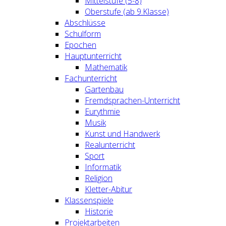
Mittelstufe (5-8)
Oberstufe (ab 9.Klasse)
Abschlüsse
Schulform
Epochen
Hauptunterricht
Mathematik
Fachunterricht
Gartenbau
Fremdsprachen-Unterricht
Eurythmie
Musik
Kunst und Handwerk
Realunterricht
Sport
Informatik
Religion
Kletter-Abitur
Klassenspiele
Historie
Projektarbeiten