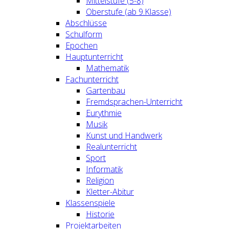
Mittelstufe (5-8)
Oberstufe (ab 9.Klasse)
Abschlüsse
Schulform
Epochen
Hauptunterricht
Mathematik
Fachunterricht
Gartenbau
Fremdsprachen-Unterricht
Eurythmie
Musik
Kunst und Handwerk
Realunterricht
Sport
Informatik
Religion
Kletter-Abitur
Klassenspiele
Historie
Projektarbeiten