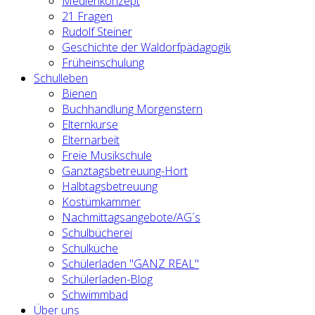
Medienkonzept
21 Fragen
Rudolf Steiner
Geschichte der Waldorfpädagogik
Früheinschulung
Schulleben
Bienen
Buchhandlung Morgenstern
Elternkurse
Elternarbeit
Freie Musikschule
Ganztagsbetreuung-Hort
Halbtagsbetreuung
Kostümkammer
Nachmittagsangebote/AG´s
Schulbücherei
Schulküche
Schülerladen "GANZ REAL"
Schülerladen-Blog
Schwimmbad
Über uns