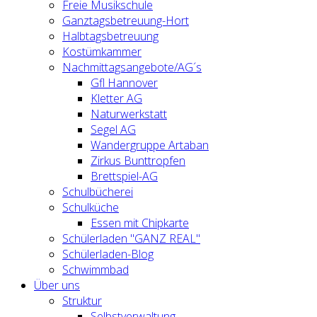
Freie Musikschule
Ganztagsbetreuung-Hort
Halbtagsbetreuung
Kostümkammer
Nachmittagsangebote/AG´s
Gfl Hannover
Kletter AG
Naturwerkstatt
Segel AG
Wandergruppe Artaban
Zirkus Bunttropfen
Brettspiel-AG
Schulbücherei
Schulküche
Essen mit Chipkarte
Schülerladen "GANZ REAL"
Schülerladen-Blog
Schwimmbad
Über uns
Struktur
Selbstverwaltung