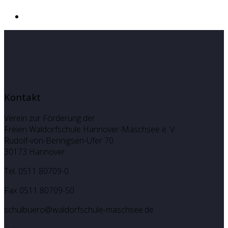
Kontakt
Verein zur Förderung der
Freien Waldorfschule Hannover-Maschsee e. V.
Rudolf-von-Bennigsen-Ufer 70
30173 Hannover
Tel. 0511 80709-0
Fax 0511 80709-50
schulbuero@waldorfschule-maschsee.de