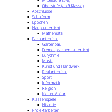
Mittelstufe (5-8)
Oberstufe (ab 9.Klasse)
Abschlüsse
Schulform
Epochen
Hauptunterricht
Mathematik
Fachunterricht
Gartenbau
Fremdsprachen-Unterricht
Eurythmie
Musik
Kunst und Handwerk
Realunterricht
Sport
Informatik
Religion
Kletter-Abitur
Klassenspiele
Historie
Projektarbeiten