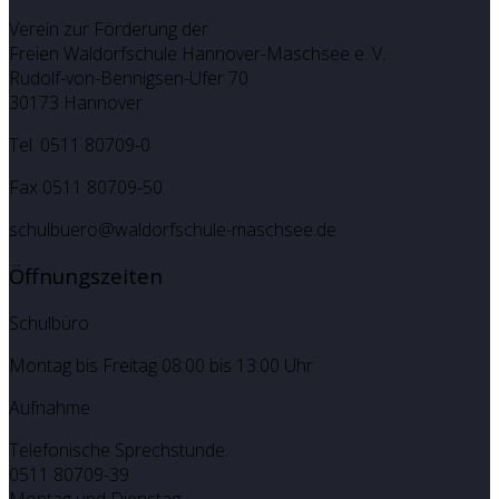
Verein zur Förderung der
Freien Waldorfschule Hannover-Maschsee e. V.
Rudolf-von-Bennigsen-Ufer 70
30173 Hannover
Tel. 0511 80709-0
Fax 0511 80709-50
schulbuero@waldorfschule-maschsee.de
Öffnungszeiten
Schulbüro
Montag bis Freitag 08:00 bis 13:00 Uhr
Aufnahme
Telefonische Sprechstunde:
0511 80709-39