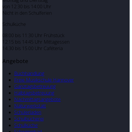
Montag und Dienstag
von 12:30 bis 14:00 Uhr
Nicht in den Schulferien
Schulküche
08:00 bis 11:30 Uhr Frühstück
12:15 bis 14:45 Uhr Mittagessen
14.30 bis 15.00 Uhr Caféteria
Angebote
Buchhandlung
Freie Musikschule Hannover
Ganztagsbetreuung
Halbtagsbetreuung
Nachmittagsangebote
Naturwerkstatt
Schülerladen
Schulbücherei
Schulküche
Schwimmbad