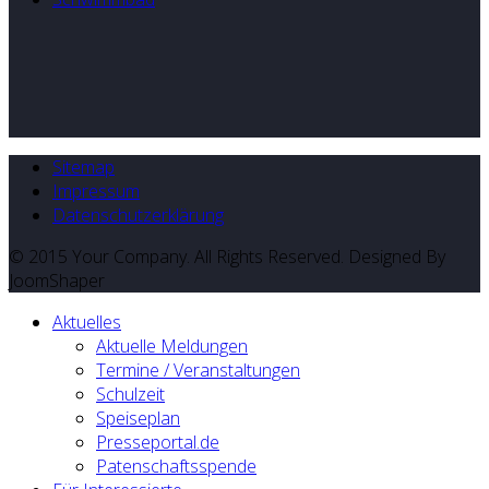
Sitemap
Impressum
Datenschutzerklärung
© 2015 Your Company. All Rights Reserved. Designed By
JoomShaper
Aktuelles
Aktuelle Meldungen
Termine / Veranstaltungen
Schulzeit
Speiseplan
Presseportal.de
Patenschaftsspende