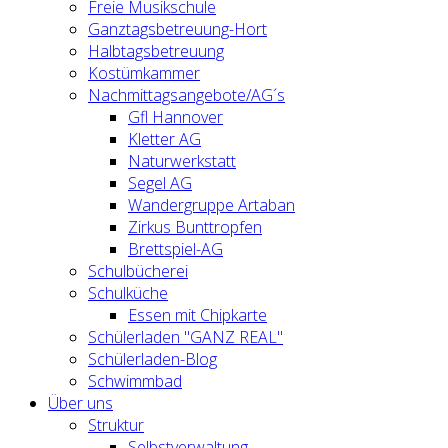
Freie Musikschule
Ganztagsbetreuung-Hort
Halbtagsbetreuung
Kostümkammer
Nachmittagsangebote/AG´s
Gfl Hannover
Kletter AG
Naturwerkstatt
Segel AG
Wandergruppe Artaban
Zirkus Bunttropfen
Brettspiel-AG
Schulbücherei
Schulküche
Essen mit Chipkarte
Schülerladen "GANZ REAL"
Schülerladen-Blog
Schwimmbad
Über uns
Struktur
Selbstverwaltung