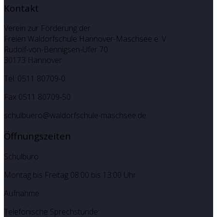
Kontakt
Verein zur Förderung der
Freien Waldorfschule Hannover-Maschsee e. V.
Rudolf-von-Bennigsen-Ufer 70
30173 Hannover
Tel. 0511 80709-0
Fax 0511 80709-50
schulbuero@waldorfschule-maschsee.de
Öffnungszeiten
Schulbüro
Montag bis Freitag 08:00 bis 13:00 Uhr
Aufnahme
Telefonische Sprechstunde: