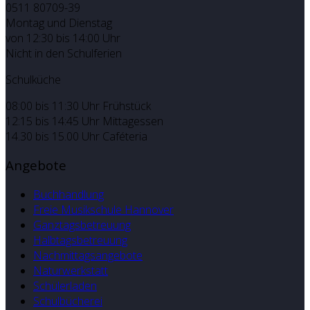
0511 80709-39
Montag und Dienstag
von 12:30 bis 14:00 Uhr
Nicht in den Schulferien
Schulküche
08:00 bis 11:30 Uhr Frühstück
12:15 bis 14:45 Uhr Mittagessen
14.30 bis 15.00 Uhr Caféteria
Angebote
Buchhandlung
Freie Musikschule Hannover
Ganztagsbetreuung
Halbtagsbetreuung
Nachmittagsangebote
Naturwerkstatt
Schülerladen
Schulbücherei