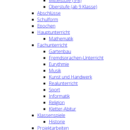
Mittelstufe (5-8)
Oberstufe (ab 9.Klasse)
Abschlüsse
Schulform
Epochen
Hauptunterricht
Mathematik
Fachunterricht
Gartenbau
Fremdsprachen-Unterricht
Eurythmie
Musik
Kunst und Handwerk
Realunterricht
Sport
Informatik
Religion
Kletter-Abitur
Klassenspiele
Historie
Projektarbeiten