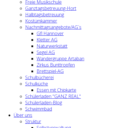
Freie Musikschule
Ganztagsbetreuung-Hort
Halbtagsbetreuung
Kostümkammer
Nachmittagsangebote/AG´s
Gfl Hannover
Kletter AG
Naturwerkstatt
Segel AG
Wandergruppe Artaban
Zirkus Bunttropfen
Brettspiel-AG
Schulbücherei
Schulküche
Essen mit Chipkarte
Schülerladen "GANZ REAL"
Schülerladen-Blog
Schwimmbad
Über uns
Struktur
Selbstverwaltung