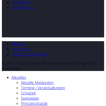
Schulküche
Schwimmbad
Sitemap
Impressum
Datenschutzerklärung
© 2015 Your Company. All Rights Reserved. Designed By
JoomShaper
Aktuelles
Aktuelle Meldungen
Termine / Veranstaltungen
Schulzeit
Speiseplan
Presseportal.de