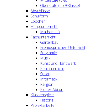
Mittelstufe (5-8)
Oberstufe (ab 9.Klasse)
Abschlüsse
Schulform
Epochen
Hauptunterricht
Mathematik
Fachunterricht
Gartenbau
Fremdsprachen-Unterricht
Eurythmie
Musik
Kunst und Handwerk
Realunterricht
Sport
Informatik
Religion
Kletter-Abitur
Klassenspiele
Historie
Projektarbeiten