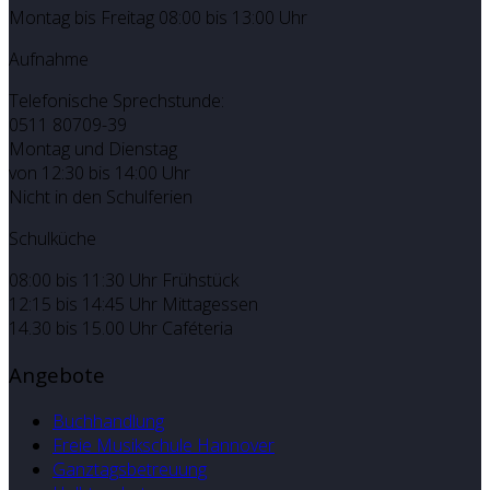
Montag bis Freitag 08:00 bis 13:00 Uhr
Aufnahme
Telefonische Sprechstunde:
0511 80709-39
Montag und Dienstag
von 12:30 bis 14:00 Uhr
Nicht in den Schulferien
Schulküche
08:00 bis 11:30 Uhr Frühstück
12:15 bis 14:45 Uhr Mittagessen
14.30 bis 15.00 Uhr Caféteria
Angebote
Buchhandlung
Freie Musikschule Hannover
Ganztagsbetreuung