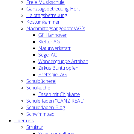
Freie Musikschule
Ganztagsbetreuung-Hort
Halbtagsbetreuung
Kostümkammer
Nachmittagsangebote/AG´s
Gfl Hannover
Kletter AG
Naturwerkstatt
Segel AG
Wandergruppe Artaban
Zirkus Bunttropfen
Brettspiel-AG
Schulbücherei
Schulküche
Essen mit Chipkarte
Schülerladen "GANZ REAL"
Schülerladen-Blog
Schwimmbad
Über uns
Struktur
Selbstverwaltung