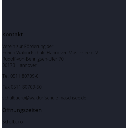
Kontakt
Verein zur Förderung der
Freien Waldorfschule Hannover-Maschsee e. V.
Rudolf-von-Bennigsen-Ufer 70
30173 Hannover
Tel. 0511 80709-0
Fax 0511 80709-50
schulbuero@waldorfschule-maschsee.de
Öffnungszeiten
Schulbüro