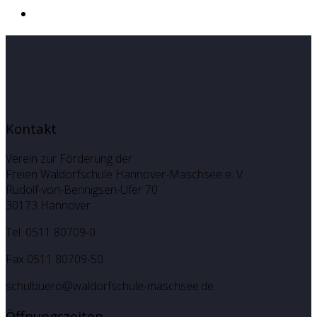
Kontakt
Verein zur Förderung der
Freien Waldorfschule Hannover-Maschsee e. V.
Rudolf-von-Bennigsen-Ufer 70
30173 Hannover
Tel. 0511 80709-0
Fax 0511 80709-50
schulbuero@waldorfschule-maschsee.de
Öffnungszeiten