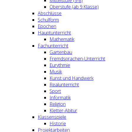
Mittelstufe (5-8)
Oberstufe (ab 9.Klasse)
Abschlüsse
Schulform
Epochen
Hauptunterricht
Mathematik
Fachunterricht
Gartenbau
Fremdsprachen-Unterricht
Eurythmie
Musik
Kunst und Handwerk
Realunterricht
Sport
Informatik
Religion
Kletter-Abitur
Klassenspiele
Historie
Projektarbeiten