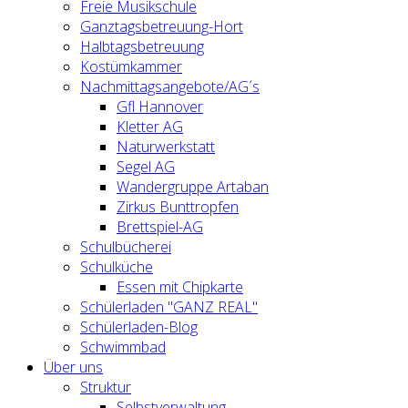
Freie Musikschule
Ganztagsbetreuung-Hort
Halbtagsbetreuung
Kostümkammer
Nachmittagsangebote/AG´s
Gfl Hannover
Kletter AG
Naturwerkstatt
Segel AG
Wandergruppe Artaban
Zirkus Bunttropfen
Brettspiel-AG
Schulbücherei
Schulküche
Essen mit Chipkarte
Schülerladen "GANZ REAL"
Schülerladen-Blog
Schwimmbad
Über uns
Struktur
Selbstverwaltung