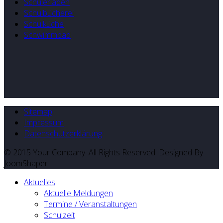
Schülerladen
Schulbücherei
Schulküche
Schwimmbad
Sitemap
Impressum
Datenschutzerklärung
© 2015 Your Company. All Rights Reserved. Designed By
JoomShaper
Aktuelles
Aktuelle Meldungen
Termine / Veranstaltungen
Schulzeit