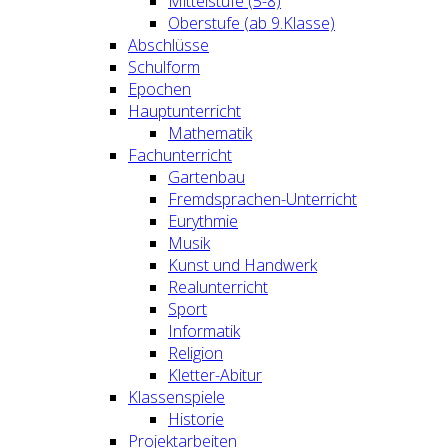
Mittelstufe (5-8)
Oberstufe (ab 9.Klasse)
Abschlüsse
Schulform
Epochen
Hauptunterricht
Mathematik
Fachunterricht
Gartenbau
Fremdsprachen-Unterricht
Eurythmie
Musik
Kunst und Handwerk
Realunterricht
Sport
Informatik
Religion
Kletter-Abitur
Klassenspiele
Historie
Projektarbeiten