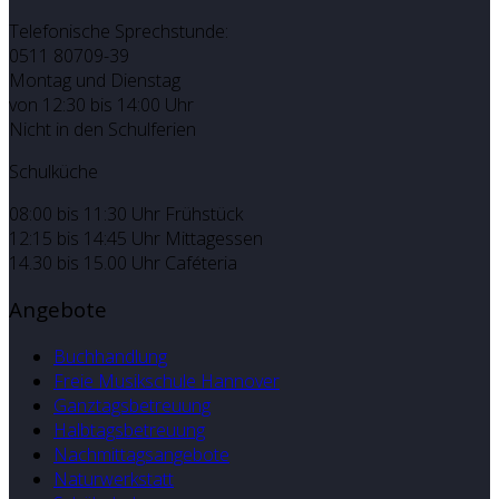
Telefonische Sprechstunde:
0511 80709-39
Montag und Dienstag
von 12:30 bis 14:00 Uhr
Nicht in den Schulferien
Schulküche
08:00 bis 11:30 Uhr Frühstück
12:15 bis 14:45 Uhr Mittagessen
14.30 bis 15.00 Uhr Caféteria
Angebote
Buchhandlung
Freie Musikschule Hannover
Ganztagsbetreuung
Halbtagsbetreuung
Nachmittagsangebote
Naturwerkstatt