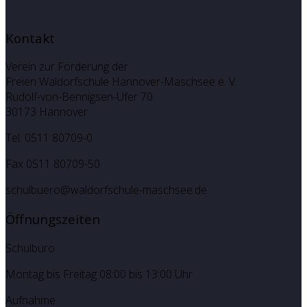
Kontakt
Verein zur Förderung der
Freien Waldorfschule Hannover-Maschsee e. V.
Rudolf-von-Bennigsen-Ufer 70
30173 Hannover
Tel. 0511 80709-0
Fax 0511 80709-50
schulbuero@waldorfschule-maschsee.de
Öffnungszeiten
Schulbüro
Montag bis Freitag 08:00 bis 13:00 Uhr
Aufnahme