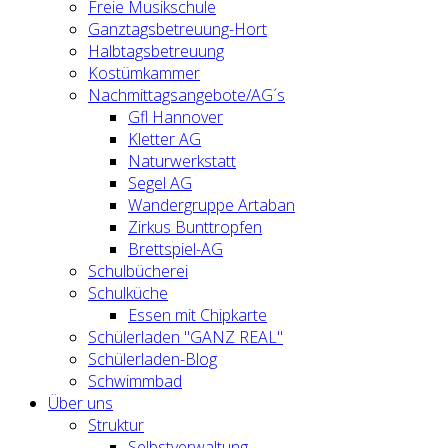
Freie Musikschule
Ganztagsbetreuung-Hort
Halbtagsbetreuung
Kostümkammer
Nachmittagsangebote/AG´s
Gfl Hannover
Kletter AG
Naturwerkstatt
Segel AG
Wandergruppe Artaban
Zirkus Bunttropfen
Brettspiel-AG
Schulbücherei
Schulküche
Essen mit Chipkarte
Schülerladen "GANZ REAL"
Schülerladen-Blog
Schwimmbad
Über uns
Struktur
Selbstverwaltung