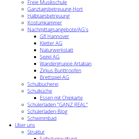
Freie Musikschule
Ganztagsbetreuung-Hort
Halbtagsbetreuung
Kostümkammer
Nachmittagsangebote/AG´s
Gfl Hannover
Kletter AG
Naturwerkstatt
Segel AG
Wandergruppe Artaban
Zirkus Bunttropfen
Brettspiel-AG
Schulbücherei
Schulküche
Essen mit Chipkarte
Schülerladen "GANZ REAL"
Schülerladen-Blog
Schwimmbad
Über uns
Struktur
Selbstverwaltung