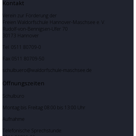
Kontakt
Verein zur Förderung der
Freien Waldorfschule Hannover-Maschsee e. V.
Rudolf-von-Bennigsen-Ufer 70
30173 Hannover
Tel. 0511 80709-0
Fax 0511 80709-50
schulbuero@waldorfschule-maschsee.de
Öffnungszeiten
Schulbüro
Montag bis Freitag 08:00 bis 13:00 Uhr
Aufnahme
Telefonische Sprechstunde: