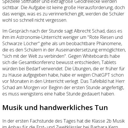
Spezielle Stifthalter und extragroße Geodreiecke werden
sichtbar. Die Aufgabe ist keine große Herausforderung, doch
das wenige, was es zu verinnerlichen gilt, werden die Schüler
wohl so schnell nicht vergessen.
Im Gespräch nach der Stunde sagt Albrecht Schad, dass es
ihm im Astronomie-Unterricht weniger um "Rote Riesen und
Schwarze Löcher" gehe als um beobachtbare Phänomene,
die es den Schülern in der Auseinandersetzung ermöglichten,
"sich mit der Welt zu verbinden". Gegen Whiteboards habe
sich die Gesamtkonferenz bewusst entschieden, Tablets
würden bei Bedarf verwendet. Die Übungen, die er früher für
zu Hause aufgegeben habe, habe er wegen ChatGPT schon
vor Monaten in den Unterricht verlegt. Das Tafelbild hat Herr
Schad am Morgen vor Beginn der ersten Stunde angefertigt,
es muss wenigstens eine halbe Stunde gedauert haben.
Musik und handwerkliches Tun
In der ersten Fachstunde des Tages hat die Klasse 2b Musik
im Anbau für die Erst- und Zweitklässler bei Barbara Kern.