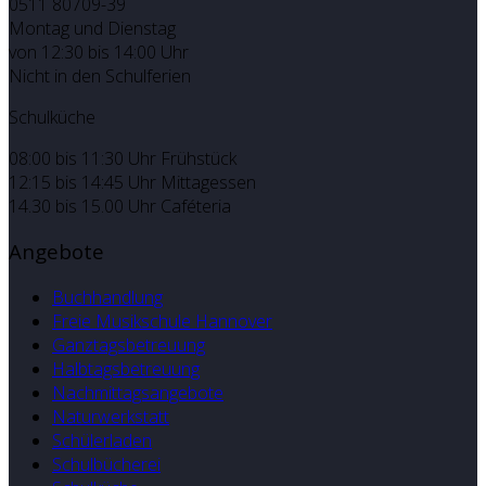
0511 80709-39
Montag und Dienstag
von 12:30 bis 14:00 Uhr
Nicht in den Schulferien
Schulküche
08:00 bis 11:30 Uhr Frühstück
12:15 bis 14:45 Uhr Mittagessen
14.30 bis 15.00 Uhr Caféteria
Angebote
Buchhandlung
Freie Musikschule Hannover
Ganztagsbetreuung
Halbtagsbetreuung
Nachmittagsangebote
Naturwerkstatt
Schülerladen
Schulbücherei