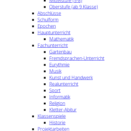
Mittelstufe (5-8)
Oberstufe (ab 9.Klasse)
Abschlüsse
Schulform
Epochen
Hauptunterricht
Mathematik
Fachunterricht
Gartenbau
Fremdsprachen-Unterricht
Eurythmie
Musik
Kunst und Handwerk
Realunterricht
Sport
Informatik
Religion
Kletter-Abitur
Klassenspiele
Historie
Projektarbeiten