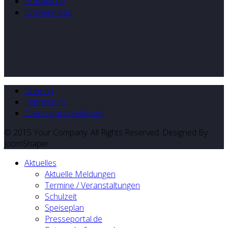
Schulküche
Schwimmbad
Sitemap
Impressum
Datenschutzerklärung
© 2015 Your Company. All Rights Reserved. Designed By
JoomShaper
Aktuelles
Aktuelle Meldungen
Termine / Veranstaltungen
Schulzeit
Speiseplan
Presseportal.de