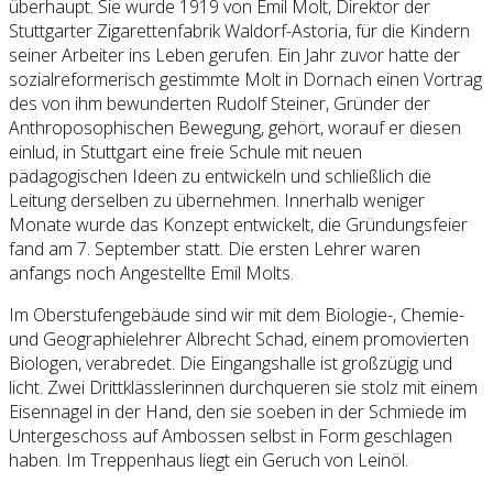
überhaupt. Sie wurde 1919 von Emil Molt, Direktor der
Stuttgarter Zigarettenfabrik Waldorf-Astoria, für die Kindern
seiner Arbeiter ins Leben gerufen. Ein Jahr zuvor hatte der
sozialreformerisch gestimmte Molt in Dornach einen Vortrag
des von ihm bewunderten Rudolf Steiner, Gründer der
Anthroposophischen Bewegung, gehört, worauf er diesen
einlud, in Stuttgart eine freie Schule mit neuen
pädagogischen Ideen zu entwickeln und schließlich die
Leitung derselben zu übernehmen. Innerhalb weniger
Monate wurde das Konzept entwickelt, die Gründungsfeier
fand am 7. September statt. Die ersten Lehrer waren
anfangs noch Angestellte Emil Molts.
Im Oberstufengebäude sind wir mit dem Biologie-, Chemie-
und Geographielehrer Albrecht Schad, einem promovierten
Biologen, verabredet. Die Eingangshalle ist großzügig und
licht. Zwei Drittklässlerinnen durchqueren sie stolz mit einem
Eisennagel in der Hand, den sie soeben in der Schmiede im
Untergeschoss auf Ambossen selbst in Form geschlagen
haben. Im Treppenhaus liegt ein Geruch von Leinöl.