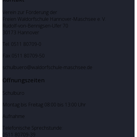
Verein zur Förderung der
Freien Waldorfschule Hannover-Maschsee e. V.
Rudolf-von-Bennigsen-Ufer 70
30173 Hannover
Tel. 0511 80709-0
Fax 0511 80709-50
schulbuero@waldorfschule-maschsee.de
Öffnungszeiten
Schulbüro
Montag bis Freitag 08:00 bis 13:00 Uhr
Aufnahme
Telefonische Sprechstunde:
0511 80709-39