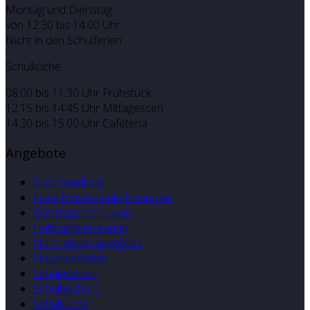
Montag und Dienstag
von 12:30 bis 14:00 Uhr
Nicht in den Schulferien
Schulküche
08:00 bis 11:30 Uhr Frühstück
12:15 bis 14:45 Uhr Mittagessen
14.30 bis 15.00 Uhr Caféteria
Angebote
Buchhandlung
Freie Musikschule Hannover
Ganztagsbetreuung
Halbtagsbetreuung
Nachmittagsangebote
Naturwerkstatt
Schülerladen
Schulbücherei
Schulküche