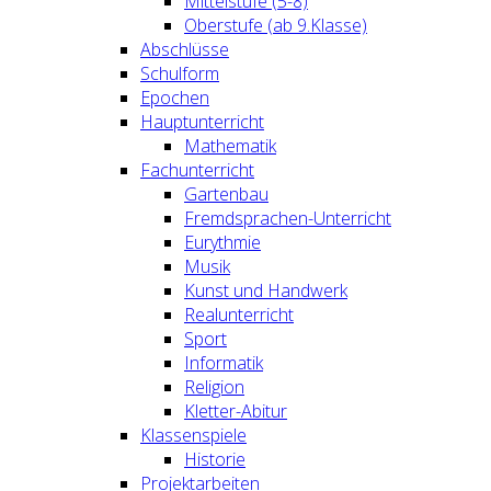
Mittelstufe (5-8)
Oberstufe (ab 9.Klasse)
Abschlüsse
Schulform
Epochen
Hauptunterricht
Mathematik
Fachunterricht
Gartenbau
Fremdsprachen-Unterricht
Eurythmie
Musik
Kunst und Handwerk
Realunterricht
Sport
Informatik
Religion
Kletter-Abitur
Klassenspiele
Historie
Projektarbeiten