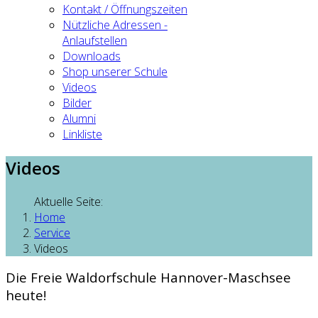
Kontakt / Öffnungszeiten
Nützliche Adressen -
Anlaufstellen
Downloads
Shop unserer Schule
Videos
Bilder
Alumni
Linkliste
Videos
Aktuelle Seite:
Home
Service
Videos
Die Freie Waldorfschule Hannover-Maschsee
heute!