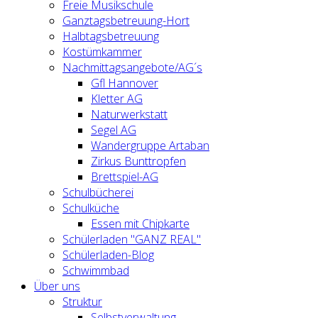
Freie Musikschule
Ganztagsbetreuung-Hort
Halbtagsbetreuung
Kostümkammer
Nachmittagsangebote/AG´s
Gfl Hannover
Kletter AG
Naturwerkstatt
Segel AG
Wandergruppe Artaban
Zirkus Bunttropfen
Brettspiel-AG
Schulbücherei
Schulküche
Essen mit Chipkarte
Schülerladen "GANZ REAL"
Schülerladen-Blog
Schwimmbad
Über uns
Struktur
Selbstverwaltung