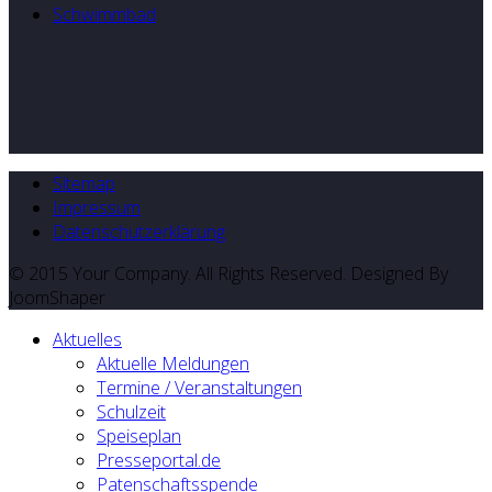
Schwimmbad
Sitemap
Impressum
Datenschutzerklärung
© 2015 Your Company. All Rights Reserved. Designed By
JoomShaper
Aktuelles
Aktuelle Meldungen
Termine / Veranstaltungen
Schulzeit
Speiseplan
Presseportal.de
Patenschaftsspende