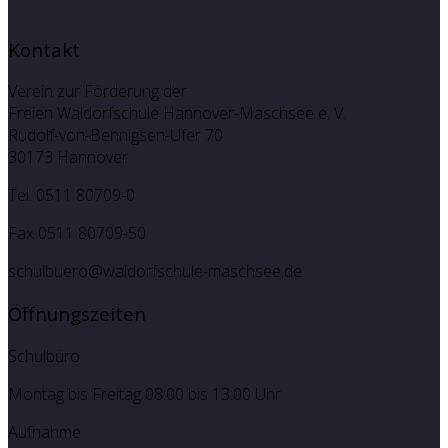
Kontakt
Verein zur Förderung der
Freien Waldorfschule Hannover-Maschsee e. V.
Rudolf-von-Bennigsen-Ufer 70
30173 Hannover
Tel. 0511 80709-0
Fax 0511 80709-50
schulbuero@waldorfschule-maschsee.de
Öffnungszeiten
Schulbüro
Montag bis Freitag 08:00 bis 13:00 Uhr
Aufnahme