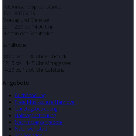
Telefonische Sprechstunde:
0511 80709-39
Montag und Dienstag
von 12:30 bis 14:00 Uhr
Nicht in den Schulferien
Schulküche
08:00 bis 11:30 Uhr Frühstück
12:15 bis 14:45 Uhr Mittagessen
14.30 bis 15.00 Uhr Caféteria
Angebote
Buchhandlung
Freie Musikschule Hannover
Ganztagsbetreuung
Halbtagsbetreuung
Nachmittagsangebote
Naturwerkstatt
Schülerladen