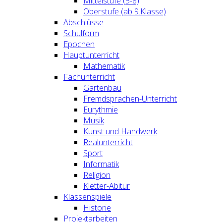
Mittelstufe (5-8)
Oberstufe (ab 9.Klasse)
Abschlüsse
Schulform
Epochen
Hauptunterricht
Mathematik
Fachunterricht
Gartenbau
Fremdsprachen-Unterricht
Eurythmie
Musik
Kunst und Handwerk
Realunterricht
Sport
Informatik
Religion
Kletter-Abitur
Klassenspiele
Historie
Projektarbeiten