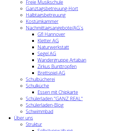
Freie Musikschule
Ganztagsbetreuung-Hort
Halbtagsbetreuung
Kostümkammer
Nachmittagsangebote/AG´s
Gfl Hannover
Kletter AG
Naturwerkstatt
Segel AG
Wandergruppe Artaban
Zirkus Bunttropfen
Brettspiel-AG
Schulbücherei
Schulküche
Essen mit Chipkarte
Schülerladen "GANZ REAL"
Schülerladen-Blog
Schwimmbad
Über uns
Struktur
Selbstverwaltung