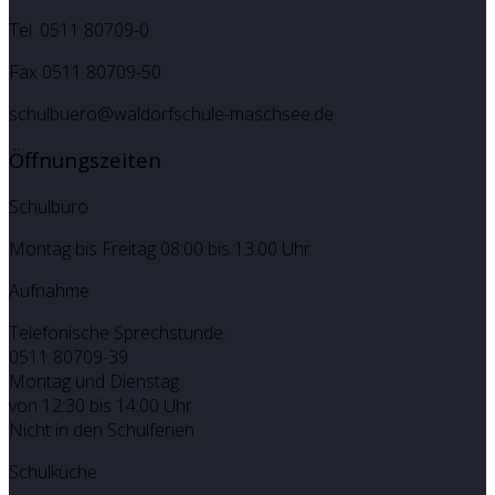
Tel. 0511 80709-0
Fax 0511 80709-50
schulbuero@waldorfschule-maschsee.de
Öffnungszeiten
Schulbüro
Montag bis Freitag 08:00 bis 13:00 Uhr
Aufnahme
Telefonische Sprechstunde:
0511 80709-39
Montag und Dienstag
von 12:30 bis 14:00 Uhr
Nicht in den Schulferien
Schulküche