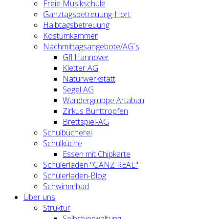
Freie Musikschule
Ganztagsbetreuung-Hort
Halbtagsbetreuung
Kostümkammer
Nachmittagsangebote/AG´s
Gfl Hannover
Kletter AG
Naturwerkstatt
Segel AG
Wandergruppe Artaban
Zirkus Bunttropfen
Brettspiel-AG
Schulbücherei
Schulküche
Essen mit Chipkarte
Schülerladen "GANZ REAL"
Schülerladen-Blog
Schwimmbad
Über uns
Struktur
Selbstverwaltung