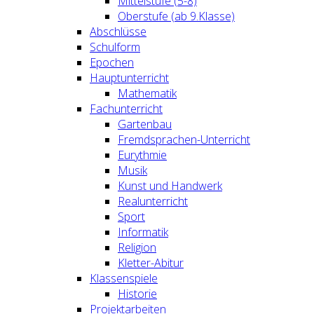
Mittelstufe (5-8)
Oberstufe (ab 9.Klasse)
Abschlüsse
Schulform
Epochen
Hauptunterricht
Mathematik
Fachunterricht
Gartenbau
Fremdsprachen-Unterricht
Eurythmie
Musik
Kunst und Handwerk
Realunterricht
Sport
Informatik
Religion
Kletter-Abitur
Klassenspiele
Historie
Projektarbeiten