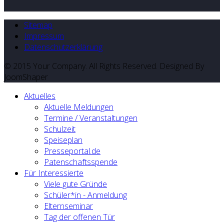
Sitemap
Impressum
Datenschutzerklärung
© 2015 Your Company. All Rights Reserved. Designed By
JoomShaper
Aktuelles
Aktuelle Meldungen
Termine / Veranstaltungen
Schulzeit
Speiseplan
Presseportal.de
Patenschaftsspende
Für Interessierte
Viele gute Gründe
Schüler*in - Anmeldung
Elternseminar
Tag der offenen Tür