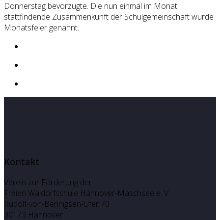
Donnerstag bevorzugte. Die nun einmal im Monat
stattfindende Zusammenkunft der Schulgemeinschaft wurde
Monatsfeier genannt.
Kontakt
Verein zur Förderung der
Freien Waldorfschule Hannover-Maschsee e. V.
Rudolf-von-Bennigsen-Ufer 70
30173 Hannover