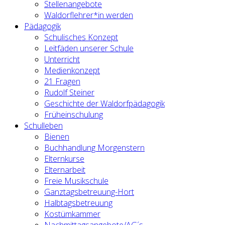
Stellenangebote
Waldorflehrer*in werden
Pädagogik
Schulisches Konzept
Leitfäden unserer Schule
Unterricht
Medienkonzept
21 Fragen
Rudolf Steiner
Geschichte der Waldorfpädagogik
Früheinschulung
Schulleben
Bienen
Buchhandlung Morgenstern
Elternkurse
Elternarbeit
Freie Musikschule
Ganztagsbetreuung-Hort
Halbtagsbetreuung
Kostümkammer
Nachmittagsangebote/AG´s