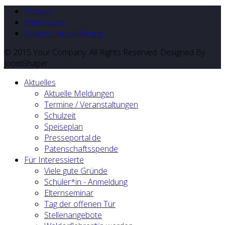
Sitemap
Impressum
Datenschutzerklärung
© 2015 Your Company. All Rights Reserved. Designed By
JoomShaper
Aktuelles
Aktuelle Meldungen
Termine / Veranstaltungen
Schulzeit
Speiseplan
Presseportal.de
Patenschaftsspende
Für Interessierte
Viele gute Gründe
Schüler*in - Anmeldung
Elternseminar
Tag der offenen Tür
Stellenangebote