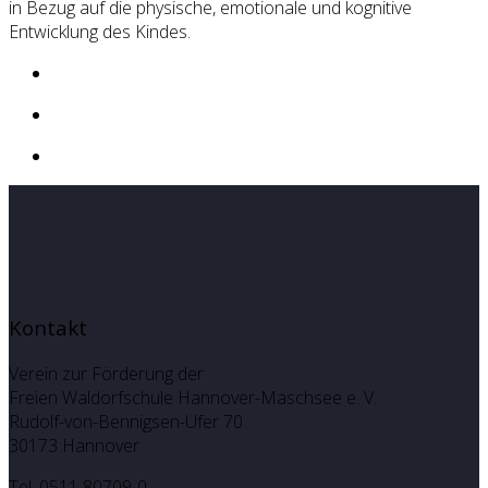
in Bezug auf die physische, emotionale und kognitive
Entwicklung des Kindes.
Kontakt
Verein zur Förderung der
Freien Waldorfschule Hannover-Maschsee e. V.
Rudolf-von-Bennigsen-Ufer 70
30173 Hannover
Tel. 0511 80709-0