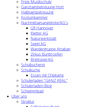
Freie Musikschule
Ganztagsbetreuung-Hort
Halbtagsbetreuung
Kostümkammer
Nachmittagsangebote/AG´s
Gfl Hannover
Kletter AG
Naturwerkstatt
Segel AG
Wandergruppe Artaban
Zirkus Bunttropfen
Brettspiel-AG
Schulbücherei
Schulküche
Essen mit Chipkarte
Schülerladen "GANZ REAL"
Schülerladen-Blog
Schwimmbad
Über uns
Struktur
Selbstverwaltung