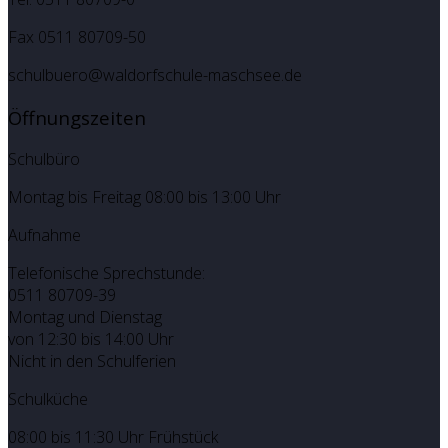
Fax 0511 80709-50
schulbuero@waldorfschule-maschsee.de
Öffnungszeiten
Schulbüro
Montag bis Freitag 08:00 bis 13:00 Uhr
Aufnahme
Telefonische Sprechstunde:
0511 80709-39
Montag und Dienstag
von 12:30 bis 14:00 Uhr
Nicht in den Schulferien
Schulküche
08:00 bis 11:30 Uhr Frühstück