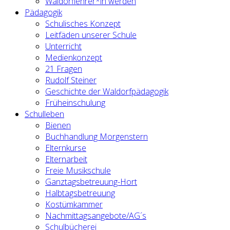
Waldorflehrer*in werden
Pädagogik
Schulisches Konzept
Leitfäden unserer Schule
Unterricht
Medienkonzept
21 Fragen
Rudolf Steiner
Geschichte der Waldorfpädagogik
Früheinschulung
Schulleben
Bienen
Buchhandlung Morgenstern
Elternkurse
Elternarbeit
Freie Musikschule
Ganztagsbetreuung-Hort
Halbtagsbetreuung
Kostümkammer
Nachmittagsangebote/AG´s
Schulbücherei