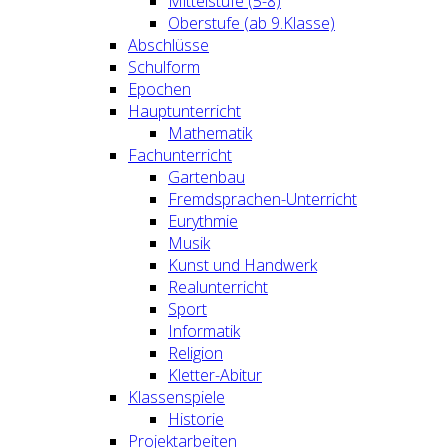
Mittelstufe (5-8)
Oberstufe (ab 9.Klasse)
Abschlüsse
Schulform
Epochen
Hauptunterricht
Mathematik
Fachunterricht
Gartenbau
Fremdsprachen-Unterricht
Eurythmie
Musik
Kunst und Handwerk
Realunterricht
Sport
Informatik
Religion
Kletter-Abitur
Klassenspiele
Historie
Projektarbeiten