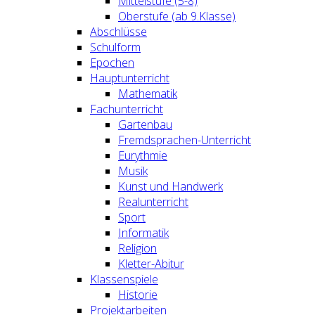
Mittelstufe (5-8)
Oberstufe (ab 9.Klasse)
Abschlüsse
Schulform
Epochen
Hauptunterricht
Mathematik
Fachunterricht
Gartenbau
Fremdsprachen-Unterricht
Eurythmie
Musik
Kunst und Handwerk
Realunterricht
Sport
Informatik
Religion
Kletter-Abitur
Klassenspiele
Historie
Projektarbeiten