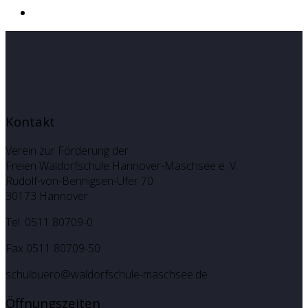
Kontakt
Verein zur Förderung der
Freien Waldorfschule Hannover-Maschsee e. V.
Rudolf-von-Bennigsen-Ufer 70
30173 Hannover
Tel. 0511 80709-0
Fax 0511 80709-50
schulbuero@waldorfschule-maschsee.de
Öffnungszeiten