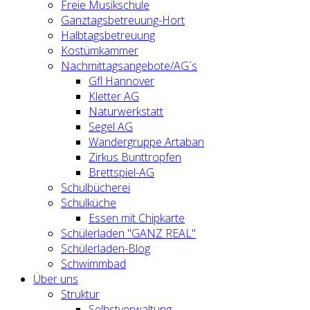
Freie Musikschule
Ganztagsbetreuung-Hort
Halbtagsbetreuung
Kostümkammer
Nachmittagsangebote/AG´s
Gfl Hannover
Kletter AG
Naturwerkstatt
Segel AG
Wandergruppe Artaban
Zirkus Bunttropfen
Brettspiel-AG
Schulbücherei
Schulküche
Essen mit Chipkarte
Schülerladen "GANZ REAL"
Schülerladen-Blog
Schwimmbad
Über uns
Struktur
Selbstverwaltung