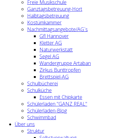
Freie Musikschule
Ganztagsbetreuung-Hort
Halbtagsbetreuung
Kostümkammer
Nachmittagsangebote/AG´s
Gfl Hannover
Kletter AG
Naturwerkstatt
Segel AG
Wandergruppe Artaban
Zirkus Bunttropfen
Brettspiel-AG
Schulbücherei
Schulküche
Essen mit Chipkarte
Schülerladen "GANZ REAL"
Schülerladen-Blog
Schwimmbad
Über uns
Struktur
Selbstverwaltung