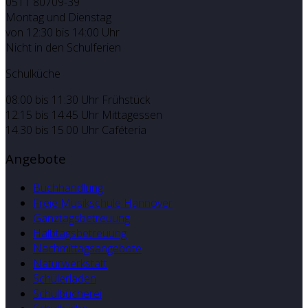
0511 80709-39
Montag und Dienstag
von 12:30 bis 14:00 Uhr
Nicht in den Schulferien
Schulküche
08:00 bis 11:30 Uhr Frühstück
12:15 bis 14:45 Uhr Mittagessen
14.30 bis 15.00 Uhr Caféteria
Angebote
Buchhandlung
Freie Musikschule Hannover
Ganztagsbetreuung
Halbtagsbetreuung
Nachmittagsangebote
Naturwerkstatt
Schülerladen
Schulbücherei