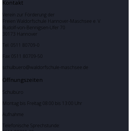
Kontakt
Verein zur Förderung der
Freien Waldorfschule Hannover-Maschsee e. V.
Rudolf-von-Bennigsen-Ufer 70
30173 Hannover
Tel. 0511 80709-0
Fax 0511 80709-50
schulbuero@waldorfschule-maschsee.de
Öffnungszeiten
Schulbüro
Montag bis Freitag 08:00 bis 13:00 Uhr
Aufnahme
Telefonische Sprechstunde: