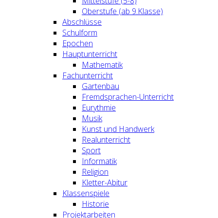
Mittelstufe (5-8)
Oberstufe (ab 9.Klasse)
Abschlüsse
Schulform
Epochen
Hauptunterricht
Mathematik
Fachunterricht
Gartenbau
Fremdsprachen-Unterricht
Eurythmie
Musik
Kunst und Handwerk
Realunterricht
Sport
Informatik
Religion
Kletter-Abitur
Klassenspiele
Historie
Projektarbeiten