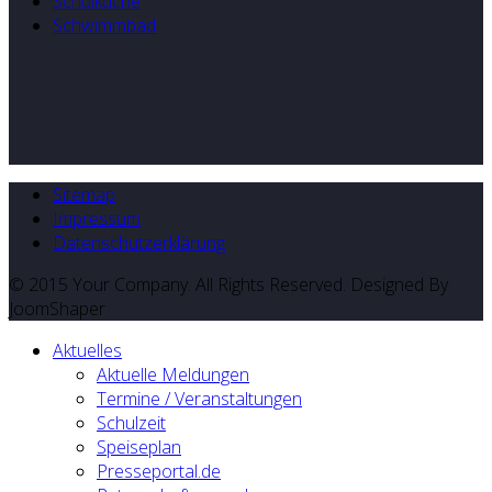
Schulküche
Schwimmbad
Sitemap
Impressum
Datenschutzerklärung
© 2015 Your Company. All Rights Reserved. Designed By
JoomShaper
Aktuelles
Aktuelle Meldungen
Termine / Veranstaltungen
Schulzeit
Speiseplan
Presseportal.de