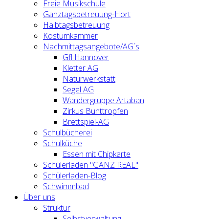
Freie Musikschule
Ganztagsbetreuung-Hort
Halbtagsbetreuung
Kostümkammer
Nachmittagsangebote/AG´s
Gfl Hannover
Kletter AG
Naturwerkstatt
Segel AG
Wandergruppe Artaban
Zirkus Bunttropfen
Brettspiel-AG
Schulbücherei
Schulküche
Essen mit Chipkarte
Schülerladen "GANZ REAL"
Schülerladen-Blog
Schwimmbad
Über uns
Struktur
Selbstverwaltung