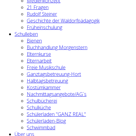
Medienkonzept
21 Fragen
Rudolf Steiner
Geschichte der Waldorfpädagogik
Früheinschulung
Schulleben
Bienen
Buchhandlung Morgenstern
Elternkurse
Elternarbeit
Freie Musikschule
Ganztagsbetreuung-Hort
Halbtagsbetreuung
Kostümkammer
Nachmittagsangebote/AG´s
Schulbücherei
Schulküche
Schülerladen "GANZ REAL"
Schülerladen-Blog
Schwimmbad
Über uns