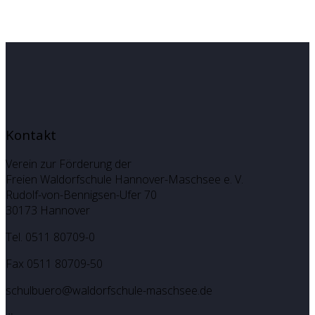
Kontakt
Verein zur Förderung der
Freien Waldorfschule Hannover-Maschsee e. V.
Rudolf-von-Bennigsen-Ufer 70
30173 Hannover
Tel. 0511 80709-0
Fax 0511 80709-50
schulbuero@waldorfschule-maschsee.de