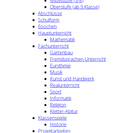
Mittelstufe (5-8)
Oberstufe (ab 9.Klasse)
Abschlüsse
Schulform
Epochen
Hauptunterricht
Mathematik
Fachunterricht
Gartenbau
Fremdsprachen-Unterricht
Eurythmie
Musik
Kunst und Handwerk
Realunterricht
Sport
Informatik
Religion
Kletter-Abitur
Klassenspiele
Historie
Projektarbeiten