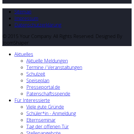
Sitemap
Impressum
Datenschutzerklärung
© 2015 Your Company. All Rights Reserved. Designed By
JoomShaper
Aktuelles
Aktuelle Meldungen
Termine / Veranstaltungen
Schulzeit
Speiseplan
Presseportal.de
Patenschaftsspende
Für Interessierte
Viele gute Gründe
Schüler*in - Anmeldung
Elternseminar
Tag der offenen Tür
Stellenangebote