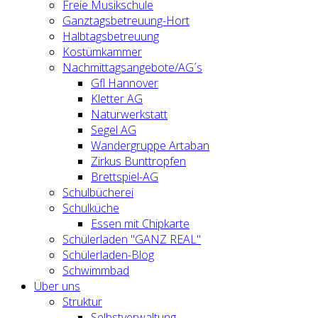
Freie Musikschule
Ganztagsbetreuung-Hort
Halbtagsbetreuung
Kostümkammer
Nachmittagsangebote/AG´s
Gfl Hannover
Kletter AG
Naturwerkstatt
Segel AG
Wandergruppe Artaban
Zirkus Bunttropfen
Brettspiel-AG
Schulbücherei
Schulküche
Essen mit Chipkarte
Schülerladen "GANZ REAL"
Schülerladen-Blog
Schwimmbad
Über uns
Struktur
Selbstverwaltung