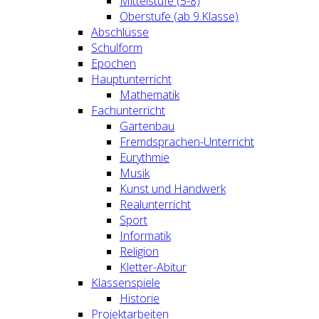
Mittelstufe (5-8)
Oberstufe (ab 9.Klasse)
Abschlüsse
Schulform
Epochen
Hauptunterricht
Mathematik
Fachunterricht
Gartenbau
Fremdsprachen-Unterricht
Eurythmie
Musik
Kunst und Handwerk
Realunterricht
Sport
Informatik
Religion
Kletter-Abitur
Klassenspiele
Historie
Projektarbeiten