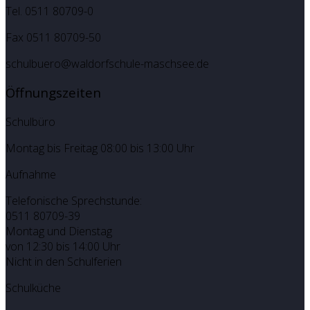
Tel. 0511 80709-0
Fax 0511 80709-50
schulbuero@waldorfschule-maschsee.de
Öffnungszeiten
Schulbüro
Montag bis Freitag 08:00 bis 13:00 Uhr
Aufnahme
Telefonische Sprechstunde:
0511 80709-39
Montag und Dienstag
von 12:30 bis 14:00 Uhr
Nicht in den Schulferien
Schulküche