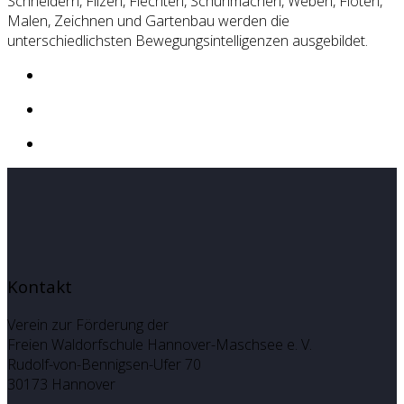
Schneidern, Filzen, Flechten, Schuhmachen, Weben, Flöten,
Malen, Zeichnen und Gartenbau werden die
unterschiedlichsten Bewegungsintelligenzen ausgebildet.
Kontakt
Verein zur Förderung der
Freien Waldorfschule Hannover-Maschsee e. V.
Rudolf-von-Bennigsen-Ufer 70
30173 Hannover