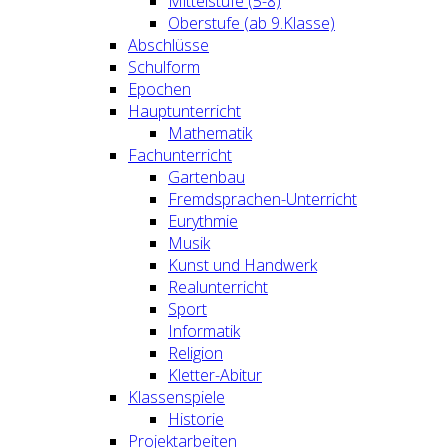
Mittelstufe (5-8)
Oberstufe (ab 9.Klasse)
Abschlüsse
Schulform
Epochen
Hauptunterricht
Mathematik
Fachunterricht
Gartenbau
Fremdsprachen-Unterricht
Eurythmie
Musik
Kunst und Handwerk
Realunterricht
Sport
Informatik
Religion
Kletter-Abitur
Klassenspiele
Historie
Projektarbeiten