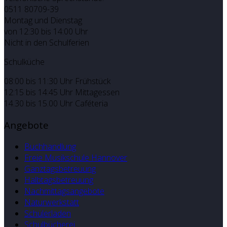
0511 80709-39
Montag und Dienstag
von 12:30 bis 14:00 Uhr
Nicht in den Schulferien
Schulküche
08:00 bis 11:30 Uhr Frühstück
12:15 bis 14:45 Uhr Mittagessen
14.30 bis 15.00 Uhr Caféteria
Angebote
Buchhandlung
Freie Musikschule Hannover
Ganztagsbetreuung
Halbtagsbetreuung
Nachmittagsangebote
Naturwerkstatt
Schülerladen
Schulbücherei