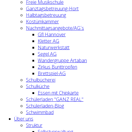
Freie Musikschule
Ganztagsbetreuung-Hort
Halbtagsbetreuung
Kostümkammer
Nachmittagsangebote/AG´s
Gfl Hannover
Kletter AG
Naturwerkstatt
Segel AG
Wandergruppe Artaban
Zirkus Bunttropfen
Brettspiel-AG
Schulbücherei
Schulküche
Essen mit Chipkarte
Schülerladen "GANZ REAL"
Schülerladen-Blog
Schwimmbad
Über uns
Struktur
Selbstverwaltung