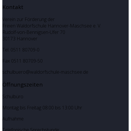
Kontakt
Verein zur Förderung der
Freien Waldorfschule Hannover-Maschsee e. V.
Rudolf-von-Bennigsen-Ufer 70
30173 Hannover
Tel. 0511 80709-0
Fax 0511 80709-50
schulbuero@waldorfschule-maschsee.de
Öffnungszeiten
Schulbüro
Montag bis Freitag 08:00 bis 13:00 Uhr
Aufnahme
Telefonische Sprechstunde: