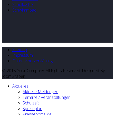
Schulküche
Schwimmbad
Sitemap
Impressum
Datenschutzerklärung
© 2015 Your Company. All Rights Reserved. Designed By
JoomShaper
Aktuelles
Aktuelle Meldungen
Termine / Veranstaltungen
Schulzeit
Speiseplan
Presseportal.de