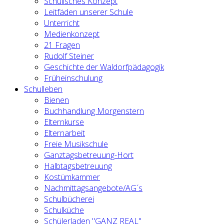
Schulisches Konzept
Leitfäden unserer Schule
Unterricht
Medienkonzept
21 Fragen
Rudolf Steiner
Geschichte der Waldorfpädagogik
Früheinschulung
Schulleben
Bienen
Buchhandlung Morgenstern
Elternkurse
Elternarbeit
Freie Musikschule
Ganztagsbetreuung-Hort
Halbtagsbetreuung
Kostümkammer
Nachmittagsangebote/AG´s
Schulbücherei
Schulküche
Schülerladen "GANZ REAL"