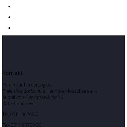
Kontakt
Verein zur Förderung der
Freien Waldorfschule Hannover-Maschsee e. V.
Rudolf-von-Bennigsen-Ufer 70
30173 Hannover
Tel. 0511 80709-0
Fax 0511 80709-50