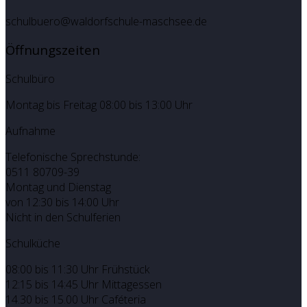
schulbuero@waldorfschule-maschsee.de
Öffnungszeiten
Schulbüro
Montag bis Freitag 08:00 bis 13:00 Uhr
Aufnahme
Telefonische Sprechstunde:
0511 80709-39
Montag und Dienstag
von 12:30 bis 14:00 Uhr
Nicht in den Schulferien
Schulküche
08:00 bis 11:30 Uhr Frühstück
12:15 bis 14:45 Uhr Mittagessen
14.30 bis 15.00 Uhr Caféteria