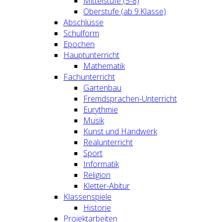
Mittelstufe (5-8)
Oberstufe (ab 9.Klasse)
Abschlüsse
Schulform
Epochen
Hauptunterricht
Mathematik
Fachunterricht
Gartenbau
Fremdsprachen-Unterricht
Eurythmie
Musik
Kunst und Handwerk
Realunterricht
Sport
Informatik
Religion
Kletter-Abitur
Klassenspiele
Historie
Projektarbeiten