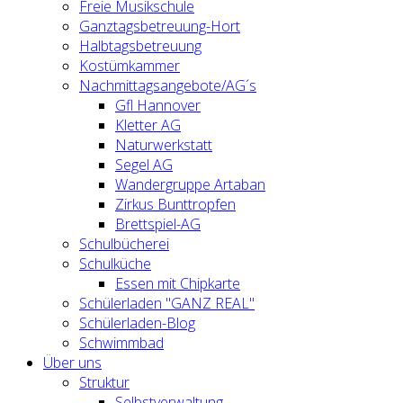
Freie Musikschule
Ganztagsbetreuung-Hort
Halbtagsbetreuung
Kostümkammer
Nachmittagsangebote/AG´s
Gfl Hannover
Kletter AG
Naturwerkstatt
Segel AG
Wandergruppe Artaban
Zirkus Bunttropfen
Brettspiel-AG
Schulbücherei
Schulküche
Essen mit Chipkarte
Schülerladen "GANZ REAL"
Schülerladen-Blog
Schwimmbad
Über uns
Struktur
Selbstverwaltung