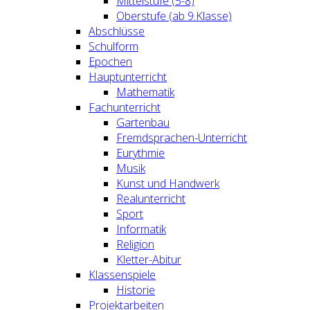
Mittelstufe (5-8)
Oberstufe (ab 9.Klasse)
Abschlüsse
Schulform
Epochen
Hauptunterricht
Mathematik
Fachunterricht
Gartenbau
Fremdsprachen-Unterricht
Eurythmie
Musik
Kunst und Handwerk
Realunterricht
Sport
Informatik
Religion
Kletter-Abitur
Klassenspiele
Historie
Projektarbeiten