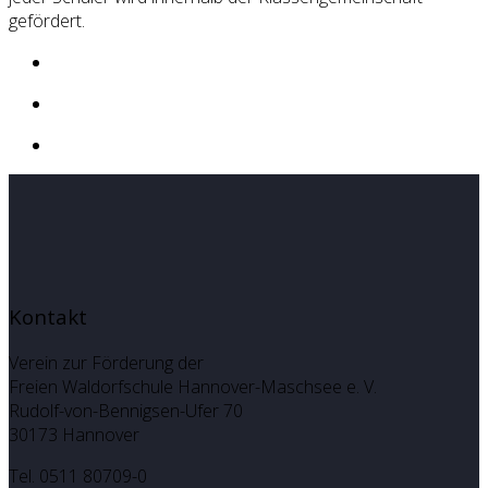
gefördert.
Kontakt
Verein zur Förderung der
Freien Waldorfschule Hannover-Maschsee e. V.
Rudolf-von-Bennigsen-Ufer 70
30173 Hannover
Tel. 0511 80709-0