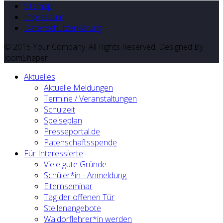
Sitemap
Impressum
Datenschutzerklärung
© 2015 Your Company. All Rights Reserved. Designed By
JoomShaper
Aktuelles
Aktuelle Meldungen
Termine / Veranstaltungen
Schulzeit
Speiseplan
Presseportal.de
Patenschaftsspende
Für Interessierte
Viele gute Gründe
Schüler*in - Anmeldung
Elternseminar
Tag der offenen Tür
Stellenangebote
Waldorflehrer*in werden