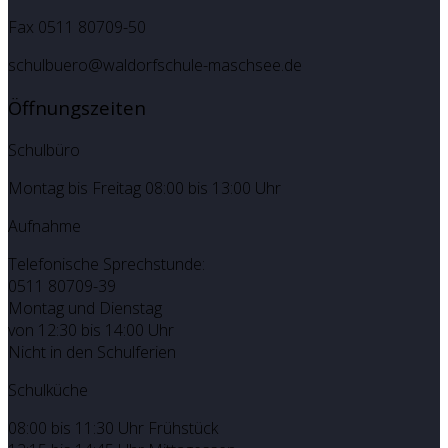
Fax 0511 80709-50
schulbuero@waldorfschule-maschsee.de
Öffnungszeiten
Schulbüro
Montag bis Freitag 08:00 bis 13:00 Uhr
Aufnahme
Telefonische Sprechstunde:
0511 80709-39
Montag und Dienstag
von 12:30 bis 14:00 Uhr
Nicht in den Schulferien
Schulküche
08:00 bis 11:30 Uhr Frühstück