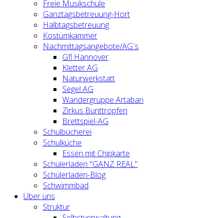
Freie Musikschule
Ganztagsbetreuung-Hort
Halbtagsbetreuung
Kostümkammer
Nachmittagsangebote/AG´s
Gfl Hannover
Kletter AG
Naturwerkstatt
Segel AG
Wandergruppe Artaban
Zirkus Bunttropfen
Brettspiel-AG
Schulbücherei
Schulküche
Essen mit Chipkarte
Schülerladen "GANZ REAL"
Schülerladen-Blog
Schwimmbad
Über uns
Struktur
Selbstverwaltung