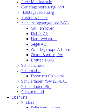
Freie Musikschule
Ganztagsbetreuung-Hort
Halbtagsbetreuung
Kostümkammer
Nachmittagsangebote/AG´s
Gfl Hannover
Kletter AG
Naturwerkstatt
Segel AG
Wandergruppe Artaban
Zirkus Bunttropfen
Brettspiel-AG
Schulbücherei
Schulküche
Essen mit Chipkarte
Schülerladen "GANZ REAL"
Schülerladen-Blog
Schwimmbad
Über uns
Struktur
Selbstverwaltung