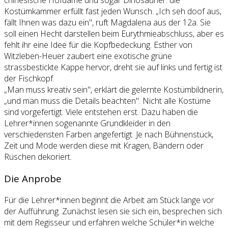
chinesische Hofdame und sogar Dinosaurier: die
Kostümkammer erfüllt fast jeden Wunsch. „Ich seh doof aus,
fällt Ihnen was dazu ein", ruft Magdalena aus der 12a. Sie
soll einen Hecht darstellen beim Eurythmieabschluss, aber es
fehlt ihr eine Idee für die Kopfbedeckung. Esther von
Witzleben-Heuer zaubert eine exotische grüne
strassbestickte Kappe hervor, dreht sie auf links und fertig ist
der Fischkopf.
„Man muss kreativ sein", erklärt die gelernte Kostümbildnerin,
„und man muss die Details beachten". Nicht alle Kostüme
sind vorgefertigt. Viele entstehen erst. Dazu haben die
Lehrer*innen sogenannte Grundkleider in den
verschiedensten Farben angefertigt. Je nach Bühnenstück,
Zeit und Mode werden diese mit Kragen, Bändern oder
Rüschen dekoriert.
Die Anprobe
Für die Lehrer*innen beginnt die Arbeit am Stück lange vor
der Aufführung. Zunächst lesen sie sich ein, besprechen sich
mit dem Regisseur und erfahren welche Schüler*in welche