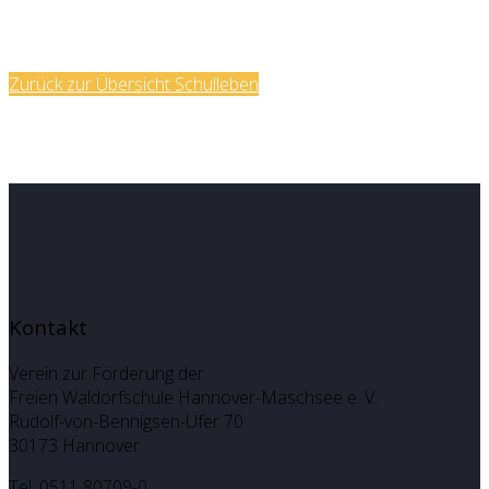
Zurück zur Übersicht Schulleben
Kontakt
Verein zur Förderung der
Freien Waldorfschule Hannover-Maschsee e. V.
Rudolf-von-Bennigsen-Ufer 70
30173 Hannover
Tel. 0511 80709-0