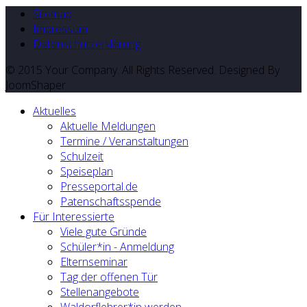
Sitemap
Impressum
Datenschutzerklärung
© 2015 Your Company. All Rights Reserved. Designed By
JoomShaper
Aktuelles
Aktuelle Meldungen
Termine / Veranstaltungen
Schulzeit
Speiseplan
Presseportal.de
Patenschaftsspende
Für Interessierte
Viele gute Gründe
Schüler*in - Anmeldung
Elternseminar
Tag der offenen Tür
Stellenangebote