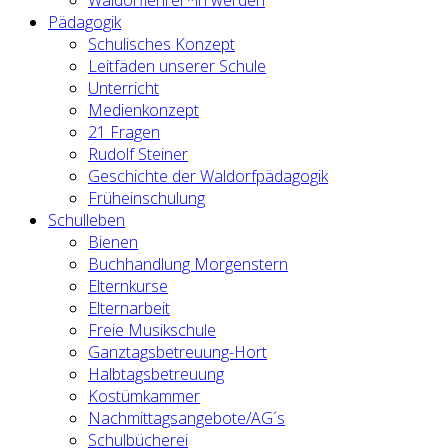
Waldorflehrer*in werden
Pädagogik
Schulisches Konzept
Leitfäden unserer Schule
Unterricht
Medienkonzept
21 Fragen
Rudolf Steiner
Geschichte der Waldorfpädagogik
Früheinschulung
Schulleben
Bienen
Buchhandlung Morgenstern
Elternkurse
Elternarbeit
Freie Musikschule
Ganztagsbetreuung-Hort
Halbtagsbetreuung
Kostümkammer
Nachmittagsangebote/AG´s
Schulbücherei