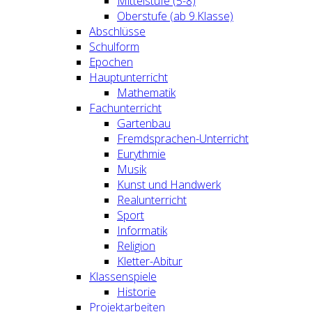
Mittelstufe (5-8)
Oberstufe (ab 9.Klasse)
Abschlüsse
Schulform
Epochen
Hauptunterricht
Mathematik
Fachunterricht
Gartenbau
Fremdsprachen-Unterricht
Eurythmie
Musik
Kunst und Handwerk
Realunterricht
Sport
Informatik
Religion
Kletter-Abitur
Klassenspiele
Historie
Projektarbeiten