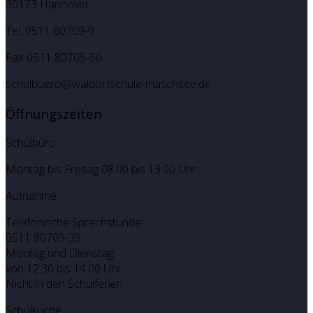
30173 Hannover
Tel. 0511 80709-0
Fax 0511 80709-50
schulbuero@waldorfschule-maschsee.de
Öffnungszeiten
Schulbüro
Montag bis Freitag 08:00 bis 13:00 Uhr
Aufnahme
Telefonische Sprechstunde:
0511 80709-39
Montag und Dienstag
von 12:30 bis 14:00 Uhr
Nicht in den Schulferien
Schulküche