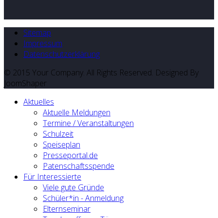
Sitemap
Impressum
Datenschutzerklärung
© 2015 Your Company. All Rights Reserved. Designed By
JoomShaper
Aktuelles
Aktuelle Meldungen
Termine / Veranstaltungen
Schulzeit
Speiseplan
Presseportal.de
Patenschaftsspende
Für Interessierte
Viele gute Gründe
Schüler*in - Anmeldung
Elternseminar