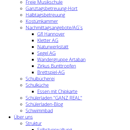
Freie Musikschule
Ganztagsbetreuung-Hort
Halbtagsbetreuung
Kostümkammer
Nachmittagsangebote/AG´s
Gfl Hannover
Kletter AG
Naturwerkstatt
Segel AG
Wandergruppe Artaban
Zirkus Bunttropfen
Brettspiel-AG
Schulbücherei
Schulküche
Essen mit Chipkarte
Schülerladen "GANZ REAL"
Schülerladen-Blog
Schwimmbad
Über uns
Struktur
Selbstverwaltung