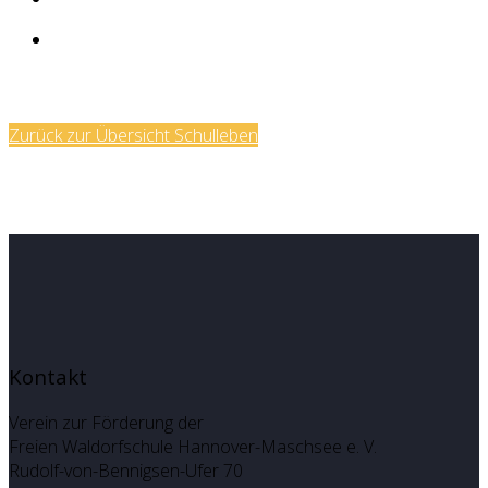
Zurück zur Übersicht Schulleben
Kontakt
Verein zur Förderung der
Freien Waldorfschule Hannover-Maschsee e. V.
Rudolf-von-Bennigsen-Ufer 70