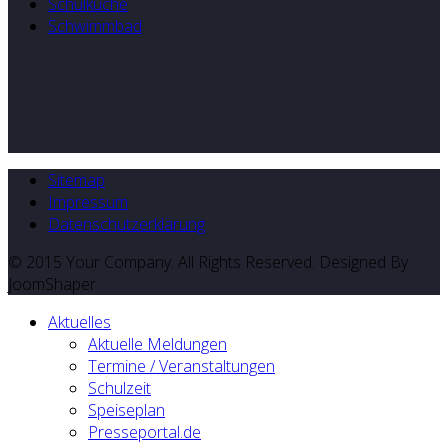
Schulküche
Schwimmbad
Sitemap
Impressum
Datenschutzerklärung
© 2015 Your Company. All Rights Reserved. Designed By
JoomShaper
Aktuelles
Aktuelle Meldungen
Termine / Veranstaltungen
Schulzeit
Speiseplan
Presseportal.de