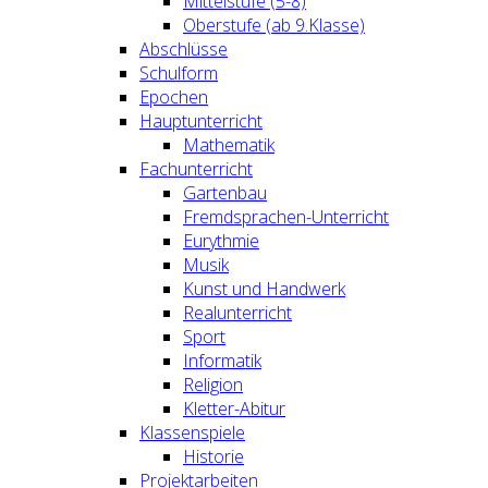
Mittelstufe (5-8)
Oberstufe (ab 9.Klasse)
Abschlüsse
Schulform
Epochen
Hauptunterricht
Mathematik
Fachunterricht
Gartenbau
Fremdsprachen-Unterricht
Eurythmie
Musik
Kunst und Handwerk
Realunterricht
Sport
Informatik
Religion
Kletter-Abitur
Klassenspiele
Historie
Projektarbeiten