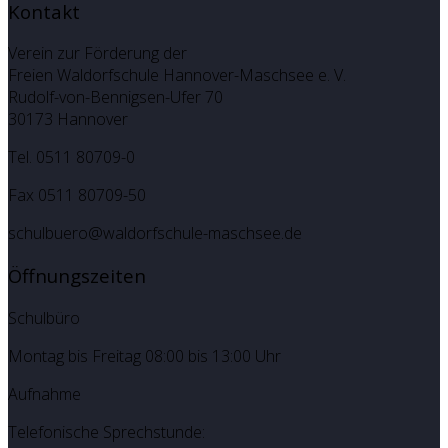
Kontakt
Verein zur Förderung der
Freien Waldorfschule Hannover-Maschsee e. V.
Rudolf-von-Bennigsen-Ufer 70
30173 Hannover
Tel. 0511 80709-0
Fax 0511 80709-50
schulbuero@waldorfschule-maschsee.de
Öffnungszeiten
Schulbüro
Montag bis Freitag 08:00 bis 13:00 Uhr
Aufnahme
Telefonische Sprechstunde: