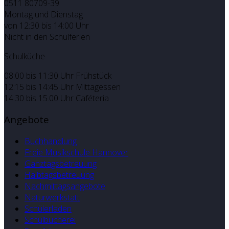
0511 80709-39
Montag und Dienstag
von 12:30 bis 14:00 Uhr
Nicht in den Schulferien
Schulküche
08:00 bis 11:30 Uhr Frühstück
12:15 bis 14:45 Uhr Mittagessen
14.30 bis 15.00 Uhr Caféteria
Angebote
Buchhandlung
Freie Musikschule Hannover
Ganztagsbetreuung
Halbtagsbetreuung
Nachmittagsangebote
Naturwerkstatt
Schülerladen
Schulbücherei