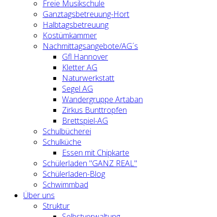
Freie Musikschule
Ganztagsbetreuung-Hort
Halbtagsbetreuung
Kostümkammer
Nachmittagsangebote/AG´s
Gfl Hannover
Kletter AG
Naturwerkstatt
Segel AG
Wandergruppe Artaban
Zirkus Bunttropfen
Brettspiel-AG
Schulbücherei
Schulküche
Essen mit Chipkarte
Schülerladen "GANZ REAL"
Schülerladen-Blog
Schwimmbad
Über uns
Struktur
Selbstverwaltung