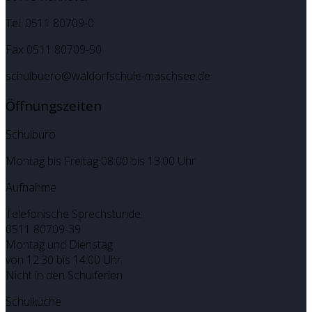
Tel. 0511 80709-0
Fax 0511 80709-50
schulbuero@waldorfschule-maschsee.de
Öffnungszeiten
Schulbüro
Montag bis Freitag 08:00 bis 13:00 Uhr
Aufnahme
Telefonische Sprechstunde:
0511 80709-39
Montag und Dienstag
von 12:30 bis 14:00 Uhr
Nicht in den Schulferien
Schulküche