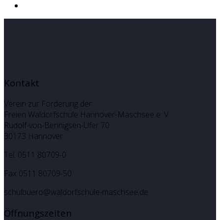
Kontakt
Verein zur Förderung der
Freien Waldorfschule Hannover-Maschsee e. V.
Rudolf-von-Bennigsen-Ufer 70
30173 Hannover
Tel. 0511 80709-0
Fax 0511 80709-50
schulbuero@waldorfschule-maschsee.de
Öffnungszeiten