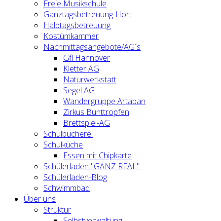
Freie Musikschule
Ganztagsbetreuung-Hort
Halbtagsbetreuung
Kostümkammer
Nachmittagsangebote/AG´s
Gfl Hannover
Kletter AG
Naturwerkstatt
Segel AG
Wandergruppe Artaban
Zirkus Bunttropfen
Brettspiel-AG
Schulbücherei
Schulküche
Essen mit Chipkarte
Schülerladen "GANZ REAL"
Schülerladen-Blog
Schwimmbad
Über uns
Struktur
Selbstverwaltung