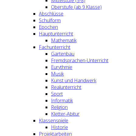
Mittelstufe (5-8)
Oberstufe (ab 9.Klasse)
Abschlüsse
Schulform
Epochen
Hauptunterricht
Mathematik
Fachunterricht
Gartenbau
Fremdsprachen-Unterricht
Eurythmie
Musik
Kunst und Handwerk
Realunterricht
Sport
Informatik
Religion
Kletter-Abitur
Klassenspiele
Historie
Projektarbeiten