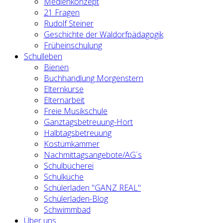
Medienkonzept
21 Fragen
Rudolf Steiner
Geschichte der Waldorfpädagogik
Früheinschulung
Schulleben
Bienen
Buchhandlung Morgenstern
Elternkurse
Elternarbeit
Freie Musikschule
Ganztagsbetreuung-Hort
Halbtagsbetreuung
Kostümkammer
Nachmittagsangebote/AG´s
Schulbücherei
Schulküche
Schülerladen "GANZ REAL"
Schülerladen-Blog
Schwimmbad
Über uns