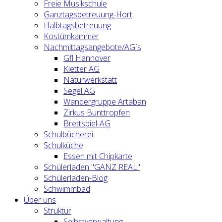
Freie Musikschule
Ganztagsbetreuung-Hort
Halbtagsbetreuung
Kostümkammer
Nachmittagsangebote/AG´s
Gfl Hannover
Kletter AG
Naturwerkstatt
Segel AG
Wandergruppe Artaban
Zirkus Bunttropfen
Brettspiel-AG
Schulbücherei
Schulküche
Essen mit Chipkarte
Schülerladen "GANZ REAL"
Schülerladen-Blog
Schwimmbad
Über uns
Struktur
Selbstverwaltung