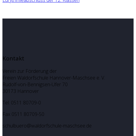
Kontakt
Verein zur Förderung der
Freien Waldorfschule Hannover-Maschsee e. V.
Rudolf-von-Bennigsen-Ufer 70
30173 Hannover
Tel. 0511 80709-0
Fax 0511 80709-50
schulbuero@waldorfschule-maschsee.de