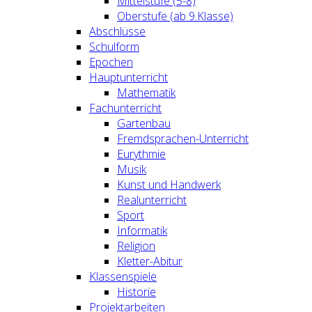
Mittelstufe (5-8)
Oberstufe (ab 9.Klasse)
Abschlüsse
Schulform
Epochen
Hauptunterricht
Mathematik
Fachunterricht
Gartenbau
Fremdsprachen-Unterricht
Eurythmie
Musik
Kunst und Handwerk
Realunterricht
Sport
Informatik
Religion
Kletter-Abitur
Klassenspiele
Historie
Projektarbeiten