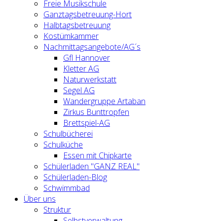
Freie Musikschule
Ganztagsbetreuung-Hort
Halbtagsbetreuung
Kostümkammer
Nachmittagsangebote/AG´s
Gfl Hannover
Kletter AG
Naturwerkstatt
Segel AG
Wandergruppe Artaban
Zirkus Bunttropfen
Brettspiel-AG
Schulbücherei
Schulküche
Essen mit Chipkarte
Schülerladen "GANZ REAL"
Schülerladen-Blog
Schwimmbad
Über uns
Struktur
Selbstverwaltung