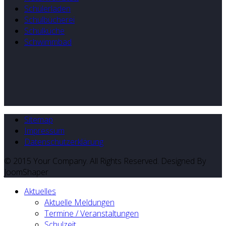
Schülerladen
Schulbücherei
Schulküche
Schwimmbad
Sitemap
Impressum
Datenschutzerklärung
© 2015 Your Company. All Rights Reserved. Designed By
JoomShaper
Aktuelles
Aktuelle Meldungen
Termine / Veranstaltungen
Schulzeit