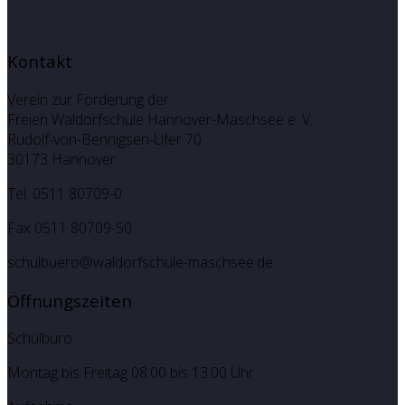
Kontakt
Verein zur Förderung der
Freien Waldorfschule Hannover-Maschsee e. V.
Rudolf-von-Bennigsen-Ufer 70
30173 Hannover
Tel. 0511 80709-0
Fax 0511 80709-50
schulbuero@waldorfschule-maschsee.de
Öffnungszeiten
Schulbüro
Montag bis Freitag 08:00 bis 13:00 Uhr