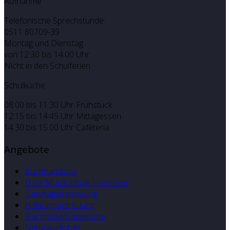
Aufnahme
Telefonische Sprechstunde:
0511 80709-39
Montag und Dienstag
von 12:30 bis 14:00 Uhr
Nicht in den Schulferien
Schulküche
08:00 bis 11:30 Uhr Frühstück
12:15 bis 14:45 Uhr Mittagessen
14.30 bis 15.00 Uhr Caféteria
Angebote
Buchhandlung
Freie Musikschule Hannover
Ganztagsbetreuung
Halbtagsbetreuung
Nachmittagsangebote
Naturwerkstatt